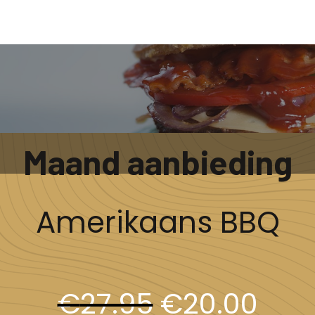
Maand aanbieding
Amerikaans BBQ
€
27.95
€
20.00