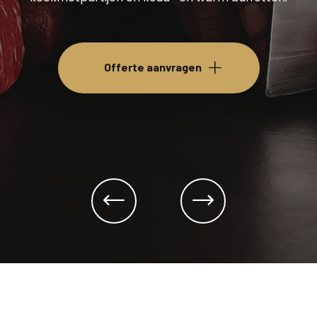
Offerte aanvragen
niet alleen vlees, sauzen, rauwkorste
speciaal voor grote feesten en