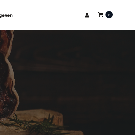
pgeven
0