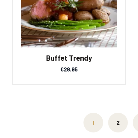
Buffet Trendy
€
28.95
1
2