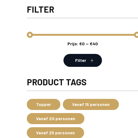
FILTER
Prijs:
€0
—
€40
Min.
Max.
prijs
prijs
Filter
PRODUCT TAGS
Topper
Vanaf 15 personen
Vanaf 20 personen
Vanaf 25 personen