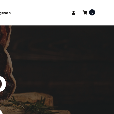
pgeven
0
p
e