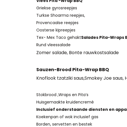
Vlees Pita -Wrap BBQ
Griekse gyrosreepjes
Turkse Shoarma reepjes,
Provencaalse reepjes
Oosterse kipreepjes
Tex- Mex Taco gehakt
Salades Pita-Wraps 
Rund vleessalade
Zomer salade, Bonte rauwkostsalade
Sauzen-Brood Pita-Wrap BBQ
Knoflook tzatziki saus,Smokey Joe saus, Ho
Stokbrood ,Wraps en Pita’s
Huisgemaakte kruidencremè
Inclusief onderstaande diensten en app
Koekenpan of wok inclusief gas
Borden, servetten en bestek