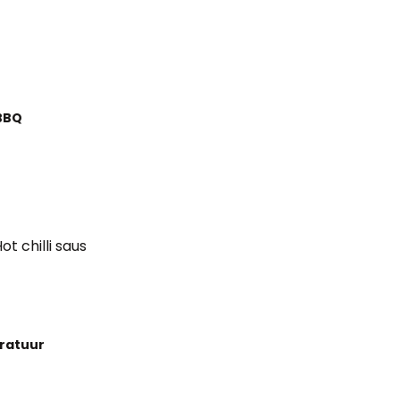
BBQ
t chilli saus
aratuur