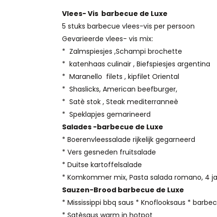
Vlees- Vis barbecue de Luxe
5 stuks barbecue vlees-vis per persoon
Gevarieerde vlees- vis mix:
* Zalmspiesjes ,Schampi brochette
* katenhaas culinair , Biefspiesjes argentina
* Maranello filets , kipfilet Oriental
* Shaslicks, American beefburger,
* Satè stok , Steak mediterranneè
* Speklapjes gemarineerd
Salades -barbecue de Luxe
* Boerenvleessalade rijkelijk gegarneerd
* Vers gesneden fruitsalade
* Duitse kartoffelsalade
* Komkommer mix, Pasta salada romano, 4 jaa
Sauzen-Brood barbecue de Luxe
* Mississippi bbq saus * Knoflooksaus * bar
* Satèsaus warm in hotpot