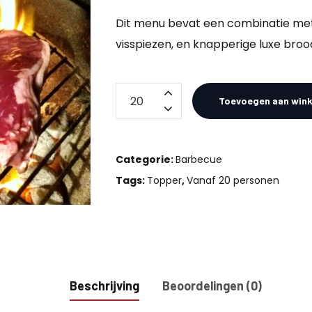
Dit menu bevat een combinatie met 
visspiezen, en knapperige luxe broo
BBQ
Toevoegen aan win
Luxe-
Party
All
Categorie:
Barbecue
Inn
Tags:
Topper
,
Vanaf 20 personen
Vis-
Vlees
aantal
Beschrijving
Beoordelingen (0)