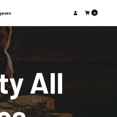
pgeven
0
y All
ees