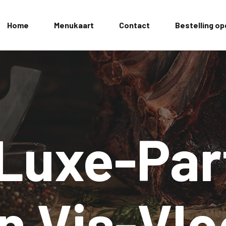
Home
Menukaart
Contact
Bestelling o
Luxe-Part
n Vis-Vl