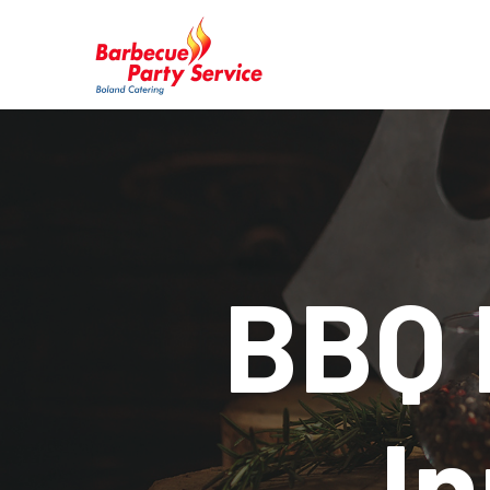
BBQ 
In