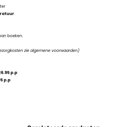
ter
aratuur
pan boeken.
ezorgkosten zie algemene voorwaarden)
26.95 p.p
5 p.p