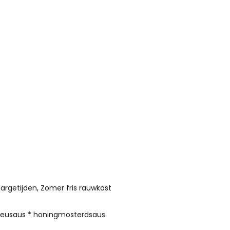
rgetijden, Zomer fris rauwkost
beceusaus * honingmosterdsaus